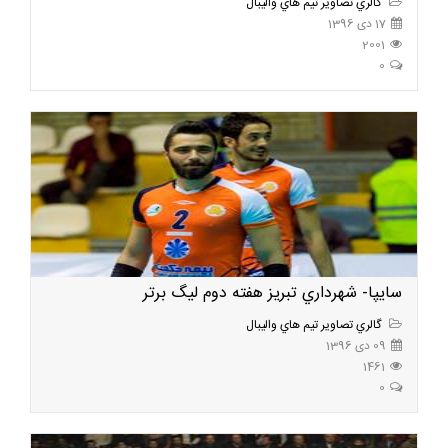
گالري تصاوير تيم هاي واليبال
17 دی 1396
2001
0
سايپا- شهرداري تبريز هفته دوم ليگ برتر
گالري تصاوير تيم هاي واليبال
09 دی 1396
1461
0