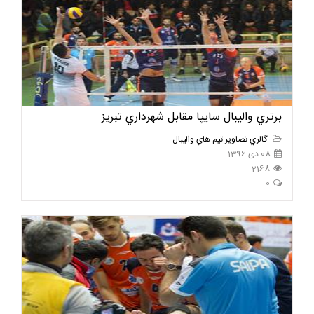
برتري واليبال سايپا مقابل شهرداري تبريز
گالري تصاوير تيم هاي واليبال
08 دی 1396
2168
0