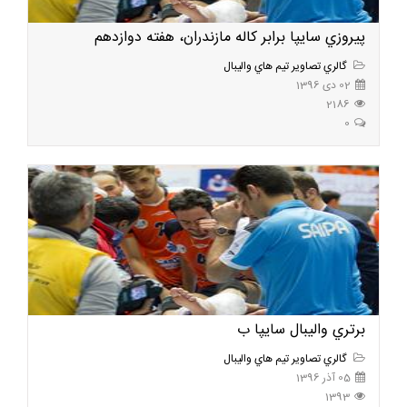
پيروزي سايپا برابر کاله مازندران، هفته دوازدهم
گالري تصاوير تيم هاي واليبال
02 دی 1396
2186
0
برتري واليبال سايپا ب
گالري تصاوير تيم هاي واليبال
05 آذر 1396
1393