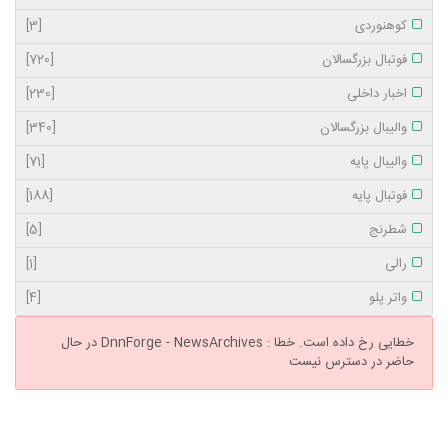
کوهنوردی
[3]
فوتبال بزرگسالان
[720]
اخبار داخلی
[230]
والیبال بزرگسالان
[340]
والیبال پایه
[71]
فوتبال پایه
[188]
شطرنج
[5]
رالی
[1]
واتر پلو
[4]
خطایی رخ داده است.
خطا : DnnForge - NewsArchives در حال
حاضر در دسترس نیست