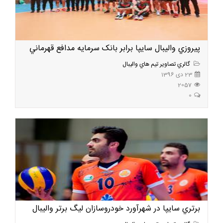
پيروزي واليبال سايپا برابر بانک سرمايه مدافع قهرماني
گالري تصاوير تيم هاي واليبال
23 دی 1396
2057
0
برتري سايپا در شهرآورد خودروسازان ليگ برتر واليبال