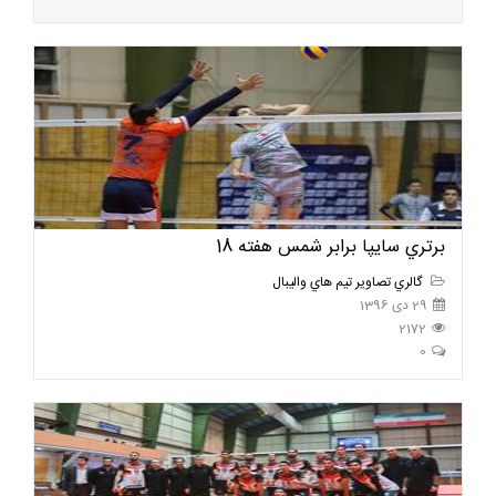
برتري سايپا برابر شمس هفته 18
گالري تصاوير تيم هاي واليبال
29 دی 1396
2172
0