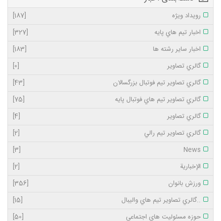
رویداد ویژه
[187]
اخبار تيم هاي پايه
[327]
اخبار ساير رشته ها
[183]
گالري تصاوير
[0]
گالري تصاوير تيم فوتبال بزرگسالان
[43]
گالري تصاوير تيم هاي فوتبال پايه
[75]
گالري تصاوير
[4]
گالري تصاوير تيم رالي
[2]
[3]
News
الإخبارية
[2]
ورزش بانوان
[356]
..گالري تصاوير تيم هاي واليبال
[15]
حوزه مسئولیت های اجتماعی
[50]