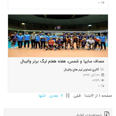
0
مصاف سايپا و شمس، هفته هفتم ليگ برتر واليبال
گالري تصاوير تيم هاي واليبال
30 آبان 1396
2649
0
صفحه 1 از 2
ابتدا
قبلی
[1]
2
بعدی
انتها
دسته‌بندی اخبار