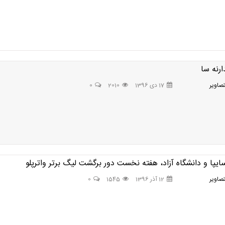
ارنه سا
صاوير
17 دی 1396
2010
0
پا و دانشگاه آزاد، هفته نخست دور برگشت ليگ برتر واترپلو
صاوير
12 آذر 1396
1545
0