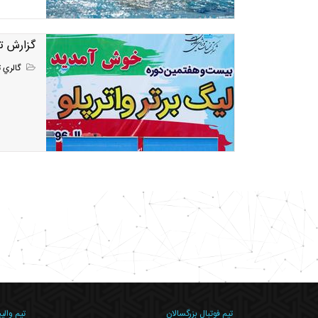
گزارش تصويري 
گالري ت
تیم فوتبال بزرگسالان
تیم والی