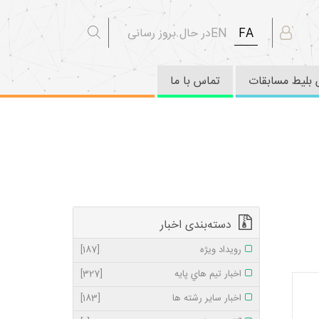
FA
EN
در حال بروز رسانی
بلیط مسابقات
تماس با ما
دسته‌بندی اخبار
رویداد ویژه
[187]
اخبار تيم هاي پايه
[327]
اخبار ساير رشته ها
[183]