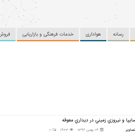
رسانه
هواداری
خدمات فرهنگی و بازاریابی
فروش 
پا و نيروزي زميني در ديداري معوقه
صاوير
06 بهمن 1396
1923
0