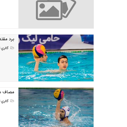
برد مقتد
گالري ت
مصاف ساي
گالري ت