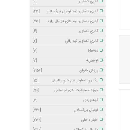
گالري تصاوير
[0]
گالري تصاوير تيم فوتبال بزرگسالان
[43]
گالري تصاوير تيم هاي فوتبال پايه
[75]
گالري تصاوير
[4]
گالري تصاوير تيم رالي
[2]
[3]
News
الإخبارية
[2]
ورزش بانوان
[356]
..گالري تصاوير تيم هاي واليبال
[15]
حوزه مسئولیت های اجتماعی
[50]
کوهنوردی
[3]
فوتبال بزرگسالان
[720]
اخبار داخلی
[230]
والیبال بزرگسالان
[340]