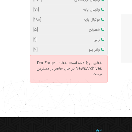
والیبال پایه
[71]
فوتبال پایه
[188]
شطرنج
[5]
رالی
[1]
واتر پلو
[4]
خطایی رخ داده است.
خطا : DnnForge -
NewsArchives در حال حاضر در دسترس
نیست
اخبار