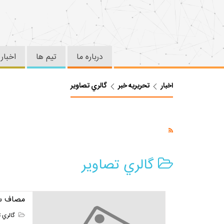
درباره ما
تیم ها
اخبار
اخبار
تحریریه خبر
گالري تصاوير
گالري تصاوير
مصاف ساي
گالري ت