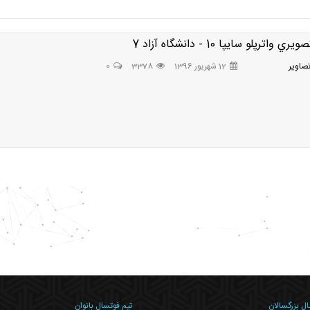
واترپلو سايپا 10 - دانشگاه آزاد 7
صاوير
12 شهریور 1396
3378
0
بال بزرگسالان
تیم فوتسال بانوان